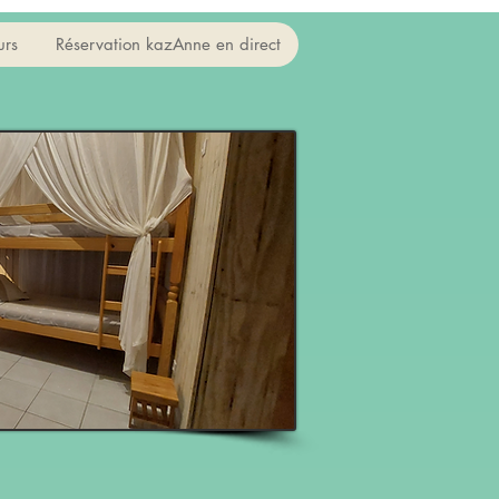
urs
Réservation kazAnne en direct