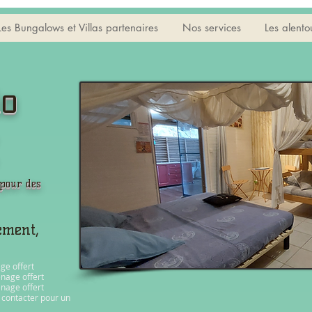
Les Bungalows et Villas partenaires
Nos services
Les alento
io
 pour des
ement,
ge offert
énage offert
énage offert
s contacter pour un