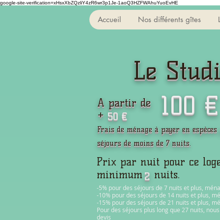
google-site-verification=xHsxXbZQzliY4zR6wr3p1Je-1aoQ3HZFWAhuYuoEvHE
Accueil
Nos différents gîtes
Le Stud
100 €
A partir de
+
50 €
Frais de ménage à payer en espèces
séjours de moins de 7 nuits.
Prix par nuit pour ce log
minimum nuits.
2
-5% pour des séjours de 7 nuits et plus, ména
-10% pour des séjours de 14 nuits et plus, m
-15% pour des séjours de 21 nuits et plus, m
Pour des séjours plus long que 27 nuits, nou
devis