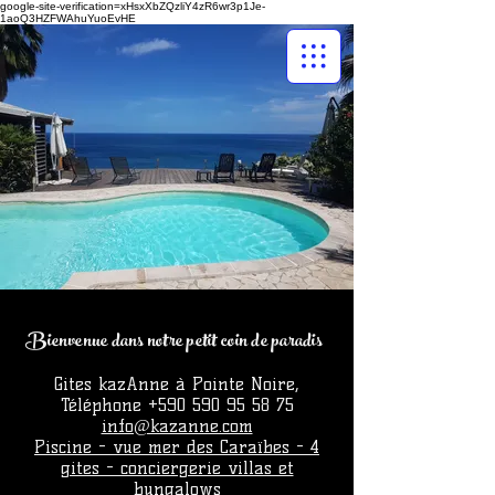
google-site-verification=xHsxXbZQzliY4zR6wr3p1Je-
1aoQ3HZFWAhuYuoEvHE
Bienvenue dans notre petit coin de paradis
Gites kazAnne à Pointe Noire,
Téléphone
+590 590 95 58 75
info@kazanne.com
Piscine - vue mer des Caraïbes - 4
gites - conciergerie villas et
bungalows